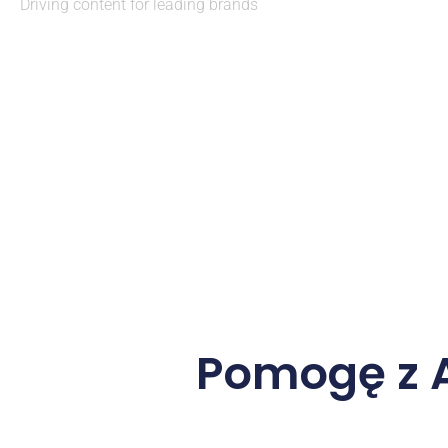
Driving content for leading brands
Pomogę z A