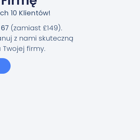
 Firmę
ch 10 Klientów!
£67
(zamiast £149).
lanuj z nami skuteczną
Twojej firmy.